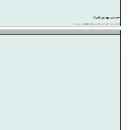
Сообщение автору
#40391. прислано 2006-08-30 19:57:09