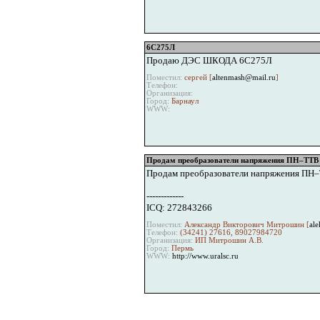
6С275Л
Продаю ДЭС ШКОДА 6С275Л
Поместил:
сергей [
altenmash@mail.ru
]
Телефон:
Организация:
Город:
Барнаул
WWW:
Продам преобразователи напряжения ПН–ТТВ
Продам преобразователи напряжения ПН–Т
-------------
ICQ: 272843266
Поместил:
Александр Викторович Митрошин [
ale
Телефон:
(34241) 27616, 89027984720
Организация:
ИП Митрошин А.В.
Город:
Пермь
WWW:
http://www.uralsc.ru