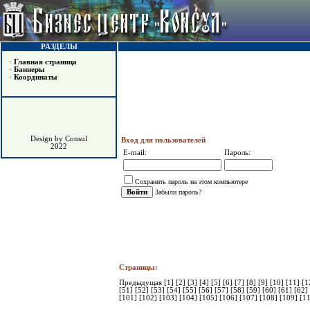
РАЗДЕЛЫ
•
Главная страница
•
Баннеры
•
Координаты
Design by Consul
Вход для пользователей
2022
E-mail:
Пароль:
Сохранить пароль на этом компьютере
Забыли пароль?
Страницы:
Предыдущая
[1]
[2]
[3]
[4]
[5]
[6]
[7]
[8]
[9]
[10]
[11]
[1
[51]
[52]
[53]
[54]
[55]
[56]
[57]
[58]
[59]
[60]
[61]
[62]
[101]
[102]
[103]
[104]
[105]
[106]
[107]
[108]
[109]
[1