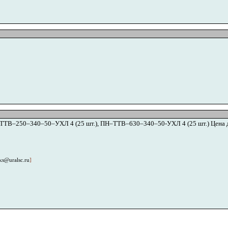
ТВ–250–340–50–УХЛ 4 (25 шт.), ПН–ТТВ–630–340–50-УХЛ 4 (25 шт.) Цена до
ks@uralsc.ru
]