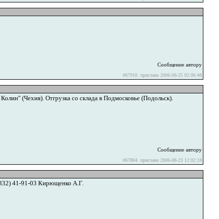
Сообщение автору
#67910. прислано 2006-08-25 02:06:48
олин" (Чехия). Отгрузка со склада в Подмосковье (Подольск).
Сообщение автору
#67804. прислано 2006-08-23 12:02:18
32) 41-91-03 Кирющенко А.Г.