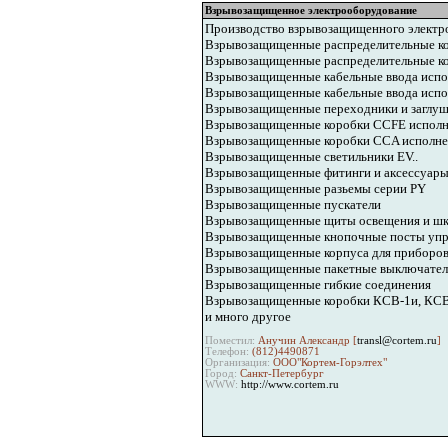
Взрывозащищенное электрооборудование
Производство взрывозащищенного электр
Взрывозащищенные распределительные ко
Взрывозащищенные распределительные ко
Взрывозащищенные кабельные ввода испол
Взрывозащищенные кабельные ввода испол
Взрывозащищенные переходники и заглу
Взрывозащищенные коробки CCFE исполн
Взрывозащищенные коробки CCA исполне
Взрывозащищенные светильники EV..
Взрывозащищенные фитинги и аксессуары
Взрывозащищенные разьемы серии PY
Взрывозащищенные пускатели
Взрывозащищенные щиты освещения и шк
Взрывозащищенные кнопочные посты упр
Взрывозащищенные корпуса для приборов,
Взрывозащищенные пакетные выключател
Взрывозащищенные гибкие соединения
Взрывозащищенные коробки КСВ-1и, КС
и много другое
Поместил:
Анучин Александр [
transl@cortem.ru
]
Телефон:
(812)4490871
Организация:
ООО"Кортем-Горэлтех"
Город:
Санкт-Петербург
WWW:
http://www.cortem.ru