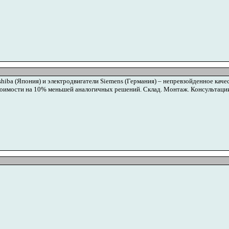
iba (Япония) и электродвигатели Siemens (Германия) – непревзойденное каче
оимости на 10% меньшей аналогичных решений. Склад. Монтаж. Консультаци