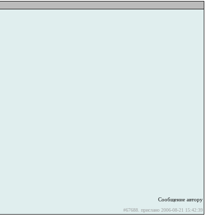
Сообщение автору
#67688. прислано 2006-08-21 15:42:39