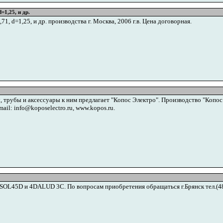
1,25, и др.
, d=1,25, и др. производства г. Москва, 2006 г.в. Цена договорная.
трубы и аксессуары к ним предлагает "Копос Электро". Производство "Копос К
ail: info@koposelectro.ru, www.kopos.ru.
OL45D и 4DALUD 3C. По вопросам приобретения обращаться г.Брянск тел.(48