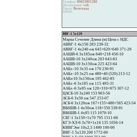
Телефон:
89023801280
Организация:
vok
Город:
Волгоград
WWW:
ВВГ-1 5х120
Марка Сечение Длина (м) Цена с НДС
АВВГ-1 4х150 283 239-32
АВВГ-1 4х240 ож 645+620+640 371-29
ААШВ-6 3х185ож 640+218 456-10
ААШВ-10 3х240ож 203 643-83
ААШВ-10 3х150ож 225 423-64
ААБл -10 3х35 ож 170 230-91
ААБл -10 3х25 ож 480+40 (520) 213-12
ААБл-10 3х150ож 195 462-85
ААБл -6 3х185 ож 115 495-31
ААБл -6 3х95 ож 120+310+975 307-12
ЦАСБ-10 3х240 153 963-56
АСБ-6 3х50 ож 547 253-07
АСБ-6 3х120ож 167+155+480+565 423-54
ВБбШВ-1 4х50ож 118+350 539-91
ВБбШВ-1 4х95 115 1070-10
СБГ-1 3х150+1х70 795 1511-66
КГЭ-ХЛ-6 3х70+1х16 135 1056-14
КВВГЭнг 10х2,5 1490 100-00
ВВГ-1 5х120 200 1772-60