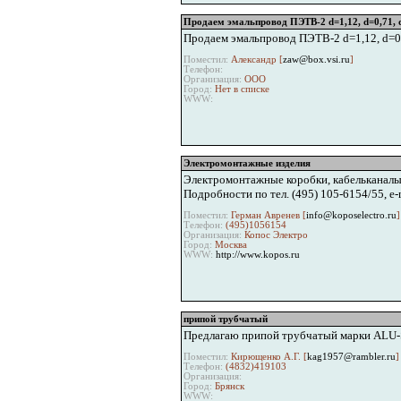
Продаем эмальпровод ПЭТВ-2 d=1,12, d=0,71, d=
Продаем эмальпровод ПЭТВ-2 d=1,12, d=0,71
Поместил:
Александр [
zaw@box.vsi.ru
]
Телефон:
Организация:
ООО
Город:
Нет в списке
WWW:
Электромонтажные изделия
Электромонтажные коробки, кабельканалы, 
Подробности по тел. (495) 105-6154/55, e-m
Поместил:
Герман Авренев [
info@koposelectro.ru
]
Телефон:
(495)1056154
Организация:
Копос Электро
Город:
Москва
WWW:
http://www.kopos.ru
припой трубчатый
Предлагаю припой трубчатый марки ALU-S
Поместил:
Кирющенко А.Г. [
kag1957@rambler.ru
]
Телефон:
(4832)419103
Организация:
Город:
Брянск
WWW: