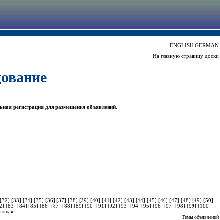
ENGLISH
GERMAN
На главную страницу доски
дование
ьная регистрация для размещения объявлений.
[32]
[33]
[34]
[35]
[36]
[37]
[38]
[39]
[40]
[41]
[42]
[43]
[44]
[45]
[46]
[47]
[48]
[49]
[50]
82]
[83]
[84]
[85]
[86]
[87]
[88]
[89]
[90]
[91]
[92]
[93]
[94]
[95]
[96]
[97]
[98]
[99]
[100]
ующая
Темы объявлений