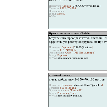
ВВГ-1 5х50 1000 752-90
Поместил:
Алексей [
UPSPOPOV@yandex.ru
]
Телефон:
89024734988
Организация:
Город:
Пермь
WWW:
Преобразователи частоты Toshiba
Безупречные преобразователи частоты Tosh
эффективную работу оборудования при ст
Поместил:
Вероника [
24680@mail.ru
]
Телефон:
(4732)491017
Организация:
ООО "ПКЦ Промэлектро"
Город:
Воронеж
WWW:
http://www.promelectro.net
куплю кабель кпгу
куплю кабель кпгу 3+150+70. 100 метров
Поместил:
Вячеслав [
lebedev2005-27@mail.ru
]
Телефон:
89185188282
Организация:
ооо "Ривал-99"
Город:
Ростов-на-Дону
WWW:
http://rival99.artmis.ru