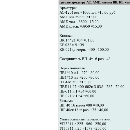
продаю арматуру АС, АМЕ, кнопки ВК, КЕ, ун
Арматура:
АС-1201зел. =1000 шт. =15,00 руб.
АМЕ зел. =9650 =15,00
АМЕ мол. =3800 =15,00
АМЕ красн. =3950 =15,00
Кнопка:
ВК 14*21 =64 =51,00
КЕ 032 и.9 =39
КЕ-021кр.,черн. =400 =100,00
Соединитель ВП14*16 роз =43
Переключатель:
ПВ1*10 и.1 =270 =30,00
ПВ1*16 и.3 =260 =30,00
ПТИ-М =30 =130,00
ПВП14-27-400-602и.3 63А =785 =72,00
ПЕ-011 и.1 =54 =60,00
ПЕ-021 и.1 =4 =60,00
Разъемы:
ШР 40 16 вилка =88 =40,00
ШР 40ск.16нг роз. =75 =40,00
Универсальные переключатели:
УП 5311 с 225 =960 =250,00
УП 5311 и 25 =1578 =250,00