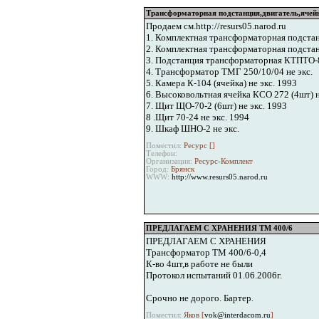
Трансформаторная подстанция,двигатель,ячейка
Продаем см.http://resurs05.narod.ru
1. Комплектная трансформаторная подстанц
2. Комплектная трансформаторная подстан
3. Подстанция трансформаторная КТПТО-80
4. Трансформатор ТМГ 250/10/04 не экс.
5. Камера К-104 (ячейка) не экс. 1993
6. Высоковольтная ячейка КСО 272 (4шт) н
7. Щит ЩО-70-2 (6шт) не экс. 1993
8 .Щит 70-24 не экс. 1994
9. Шкаф ШНО-2 не экс.
Поместил:
Ресурс [
]
Телефон:
Организация:
Ресурс-Комплект
Город:
Брянск
WWW:
http://www.resurs05.narod.ru
ПРЕДЛАГАЕМ С ХРАНЕНИЯ ТМ 400/6
ПРЕДЛАГАЕМ С ХРАНЕНИЯ
Трансформатор ТМ 400/6-0,4
К-во 4шт,в работе не были
Протокол испытаний 01.06.2006г.
Срочно не дорого. Бартер.
Поместил:
Яков [
vok@interdacom.ru
]