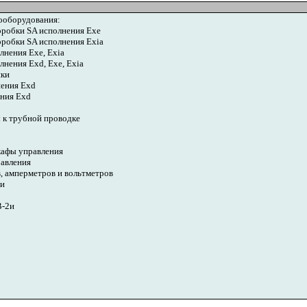
ооборудования:
робки SA исполнения Exe
робки SA исполнения Exia
нения Exe, Exia
нения Exd, Exe, Exia
шки
ения Exd
ния Exd
 к трубной проводке
афы управления
авления
 амперметров и вольтметров
и
В-2и